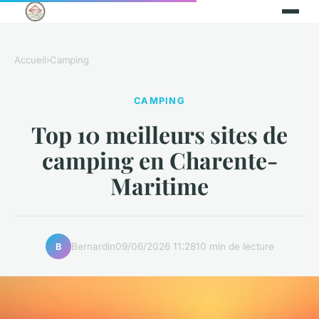
Accueil
›
Camping
CAMPING
Top 10 meilleurs sites de
camping en Charente-
Maritime
Bernardin
09/06/2026 11:28
10 min de lecture
B