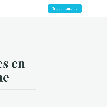
Trajet littoral →
es en
he