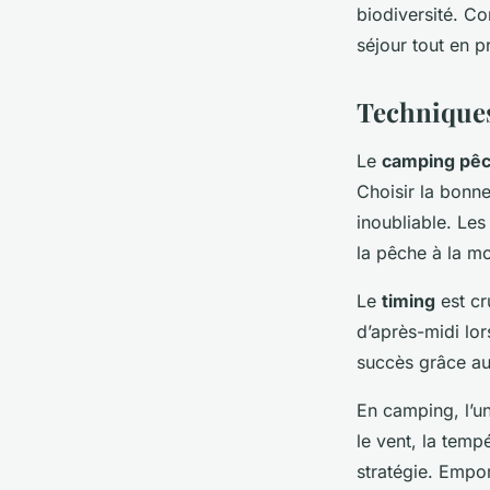
biodiversité. C
séjour tout en 
Techniques
Le
camping pê
Choisir la bonn
inoubliable. Le
la pêche à la mo
Le
timing
est cr
d’après-midi lo
succès grâce au
En camping, l’u
le vent, la temp
stratégie. Empor