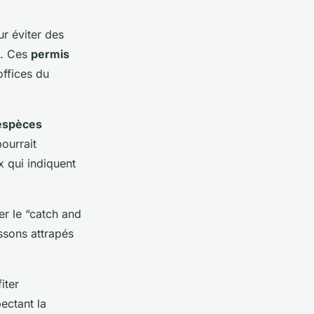
ur éviter des
e. Ces
permis
offices du
espèces
ourrait
x qui indiquent
er le “catch and
issons attrapés
iter
ectant la