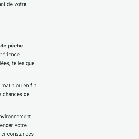
nt de votre
 de pêche
.
xpérience
es, telles que
e matin ou en fin
s chances de
environnement :
uencer votre
x circonstances