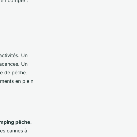
 en compte :
ctivités. Un
vacances. Un
ée de pêche.
ments en plein
mping pêche
.
les cannes à