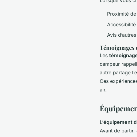
Lorsque vous ch
Proximité de
Accessibilité
Avis d’autre
Témoignages 
Les
témoignag
campeur rappell
autre partage l
Ces expérience
air.
Équipement
L’
équipement d
Avant de partir,