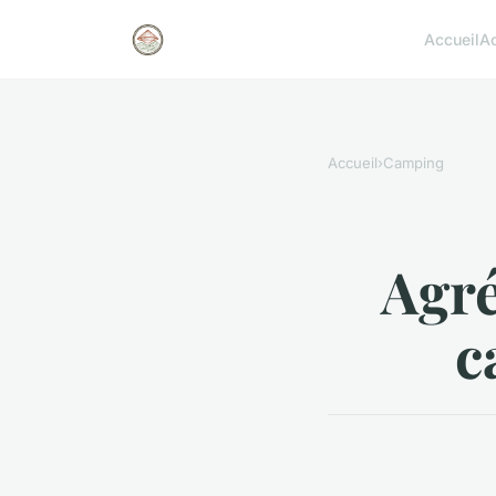
Accueil
A
Accueil
›
Camping
Agré
c