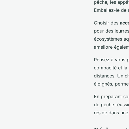
pêche, les appâ
Emballez-le de 
Choisir des
acc
pour des leurre
écosystèmes aqu
améliore égalem
Pensez à vous p
compacité et la
distances. Un ch
éloignés, permet
En préparant s
de pêche réussi
réside dans une 