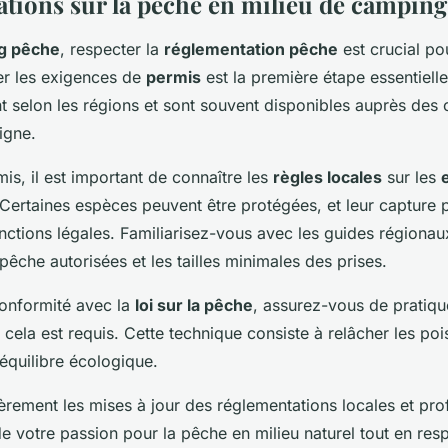
tions sur la pêche en milieu de camping
g pêche
, respecter la
réglementation pêche
est crucial po
er les exigences de
permis
est la première étape essentiell
t selon les régions et sont souvent disponibles auprès des 
igne.
is, il est important de connaître les
règles locales
sur les
 Certaines espèces peuvent être protégées, et leur capture p
nctions légales. Familiarisez-vous avec les guides régionau
pêche autorisées et les tailles minimales des prises.
conformité avec la
loi sur la pêche
, assurez-vous de pratiqu
 cela est requis. Cette technique consiste à relâcher les po
’équilibre écologique.
èrement les mises à jour des réglementations locales et prof
e votre passion pour la pêche en milieu naturel tout en resp