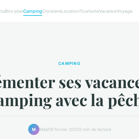
ctu
Bon plan
Camping
Croisiere
Location
Tourisme
Vacance
Voyage
CAMPING
menter ses vacanc
amping avec la pêc
Maël
18 février 2025
5 min de lecture
M