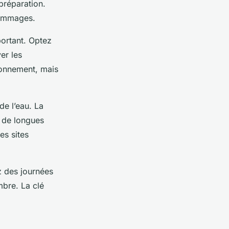
préparation.
dommages.
ortant. Optez
er les
ronnement, mais
e l’eau. La
r de longues
es sites
z des journées
mbre. La clé