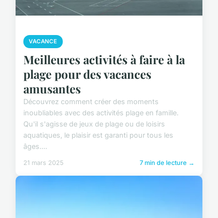
VACANCE
Meilleures activités à faire à la
plage pour des vacances
amusantes
Découvrez comment créer des moments
inoubliables avec des activités plage en famille.
Qu'il s'agisse de jeux de plage ou de loisirs
aquatiques, le plaisir est garanti pour tous les
âges....
21 mars 2025
7 min de lecture →