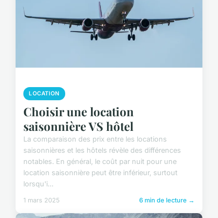
LOCATION
Choisir une location
saisonnière VS hôtel
La comparaison des prix entre les locations
saisonnières et les hôtels révèle des différences
notables. En général, le coût par nuit pour une
location saisonnière peut être inférieur, surtout
lorsqu'i...
1 mars 2025
6 min de lecture →