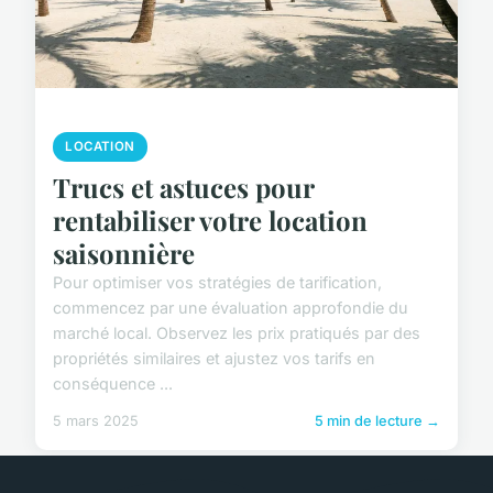
LOCATION
Trucs et astuces pour
rentabiliser votre location
saisonnière
Pour optimiser vos stratégies de tarification,
commencez par une évaluation approfondie du
marché local. Observez les prix pratiqués par des
propriétés similaires et ajustez vos tarifs en
conséquence ...
5 mars 2025
5 min de lecture →