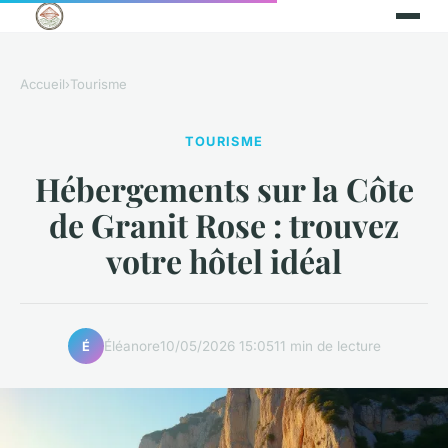
Accueil
›
Tourisme
TOURISME
Hébergements sur la Côte
de Granit Rose : trouvez
votre hôtel idéal
Éléanore
10/05/2026 15:05
11 min de lecture
É