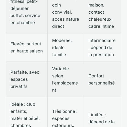
fitness, petit-
coin
maison,
déjeuner
convivial,
contact
buffet, service
accès nature
chaleureux,
en chambre
direct
cadre intime
Modérée,
Intermédiaire
Élevée, surtout
idéale
, dépend de
en haute saison
famille
la prestation
Variable
Parfaite, avec
selon
Confort
espaces
l’emplaceme
personnalisé
privatifs
nt
Idéale : club
enfants,
Très bonne :
Limitée :
matériel bébé,
espaces
dépend de la
chambres
extérieurs,