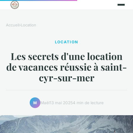
Accueil
›
Location
LOCATION
Les secrets d'une location
de vacances réussie à saint-
cyr-sur-mer
Maël
13 mai 2025
4 min de lecture
M