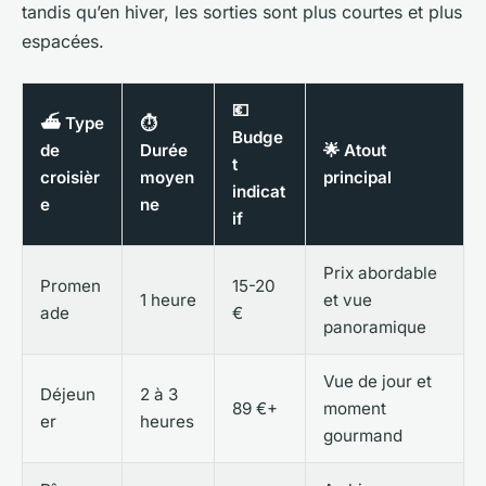
tandis qu’en hiver, les sorties sont plus courtes et plus
espacées.
💶
⛴️ Type
⏱️
Budge
de
Durée
🌟 Atout
t
croisièr
moyen
principal
indicat
e
ne
if
Prix abordable
Promen
15-20
1 heure
et vue
ade
€
panoramique
Vue de jour et
Déjeun
2 à 3
89 €+
moment
er
heures
gourmand