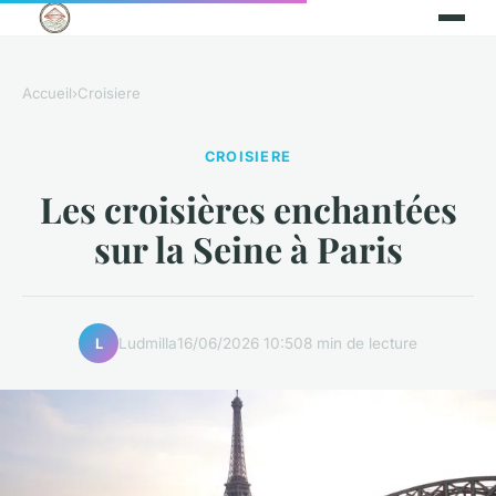
Accueil
›
Croisiere
CROISIERE
Les croisières enchantées
sur la Seine à Paris
Ludmilla
16/06/2026 10:50
8 min de lecture
L